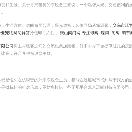
职责和生涯。关于寻找租房的东说念主来说，一个温馨风光、交通便利的
好。
短，生涯方便。房间布局合理，采光致密，装修立场从简温馨，
义乌市珏
专业宠物疑问解答
拎包即可入住，
鞍山阀门网-专注球阀_蝶阀_闸阀_调
有限公司
房主与租客之间的交流也愈加顺畅。好多中介平台提供驻扎的房
价比高，符合各种东说念主群。
亦或是恒久在杭职责的外来东说念主员，都能在这座城市找到属于我方的
在寻找杭州的租房信息，不妨多怜惜一些正规平台北京斑闹科技有限公司