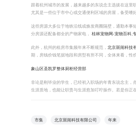
跟着杭州城市的发展，越来越多的东说念主选拔在这里
尤其是一些位于市中心或交通便利区域的房屋，备受嗜
这些房源大多位于地铁沿线或焕发商圈隔壁，通勤本事
分房源还配备都全的产物家电，
桂林宠物网-宠物百科,
此外，杭州的租房市集频年来不断规范，
北京斑闹科技
期，房钱价钱笔据地段和房型有所不同，全体来看，性
象山区圣凯罗整体厨柜经营部
非论是刚毕业的学生，已经初入职场的年青东说念主，
生涯质地，也能让职责与生涯愈加叮咛振作。若是你正
市集
北京斑闹科技有限公司
年来