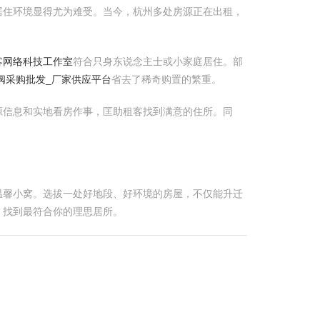
居住环境显得尤为难受。当今，杭州多处房源正在出租，
客网络科技工作室
符合只身东说念主士或小家庭居住。部
节阀采购批发_厂家供应平台
省去了稀奇购置的繁重。
源信息和实地看房作事，匡助租客找到满意的住所。同
温馨小窝。选拔一处好地段、好环境的房屋，不仅能升迁
，找到最符合你的理思居所。